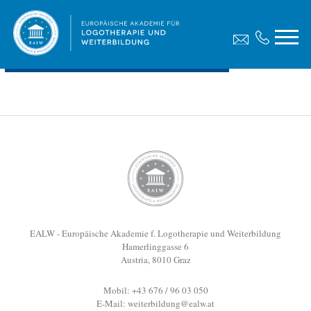
Diplomarbeit, Egger Beate
Dateigröße:
572.23 KB
Dateiformat :
PDF
Vorschau
EALW - Europäische Akademie f. Logotherapie und Weiterbildung
Hamerlinggasse 6
Austria, 8010 Graz
Mobil: +43 676 / 96 03 050
E-Mail:
weiterbildung@ealw.at