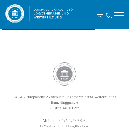
Diplomarbeit, Egger Maria
Dateigröße:
687.66 KB
Dateiformat :
PDF
Vorschau
EALW - Europäische Akademie f. Logotherapie und Weiterbildung
Hamerlinggasse 6
Austria, 8010 Graz
Mobil: +43 676 / 96 03 050
E-Mail:
weiterbildung@ealw.at