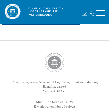
Diplomarbeit, Hartig Hans
Dateigröße:
575.05 KB
Dateiformat :
PDF
Vorschau
EALW - Europäische Akademie f. Logotherapie und Weiterbildung
Hamerlinggasse 6
Austria, 8010 Graz
Mobil: +43 676 / 96 03 050
E-Mail:
weiterbildung@ealw.at