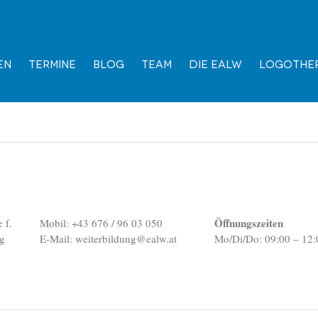
en
Termine
Blog
Team
Die EALW
Logother
Öffnungszeiten
 f.
Mobil: +43 676 / 96 03 050
ng
E-Mail:
weiterbildung@ealw.at
Mo/Di/Do: 09:00 – 12: