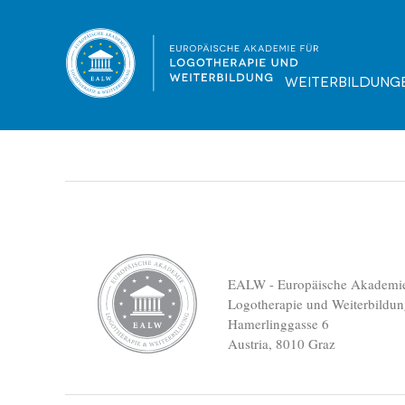
Diplomarbeit-, Huemer Josef
Dateigröße:
Dateiformat :
266.65 KB
PDF
Vorschau
Weiterbildung
EALW - Europäische Akademie
Logotherapie und Weiterbildu
Hamerlinggasse 6
Austria, 8010 Graz