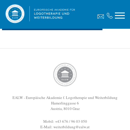
Diplomarbeit, Kokol Christa Carina
Dateigröße:
264.21 KB
Dateiformat :
PDF
Vorschau
EALW - Europäische Akademie f. Logotherapie und Weiterbildung
Hamerlinggasse 6
Austria, 8010 Graz
Mobil: +43 676 / 96 03 050
E-Mail:
weiterbildung@ealw.at