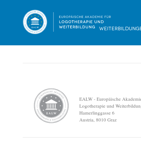
Diplomarbeit, Ofner Monika
Dateigröße:
Dateiformat :
307.78 KB
PDF
Vorschau
Weiterbildung
EALW - Europäische Akademie
Logotherapie und Weiterbildu
Hamerlinggasse 6
Austria, 8010 Graz