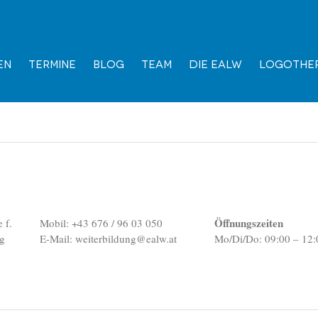
en
Termine
Blog
Team
Die EALW
Logother
Öffnungszeiten
 f.
Mobil: +43 676 / 96 03 050
ng
E-Mail:
weiterbildung@ealw.at
Mo/Di/Do: 09:00 – 12: