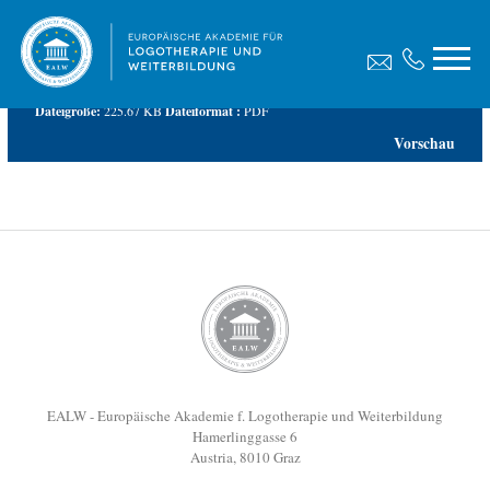
EALW-Dipl_tiergestuetztes_Coaching-Anmeldung
Dateigröße:
225.67 KB
Dateiformat :
PDF
Vorschau
EALW - Europäische Akademie f. Logotherapie und Weiterbildung
Hamerlinggasse 6
Austria, 8010 Graz