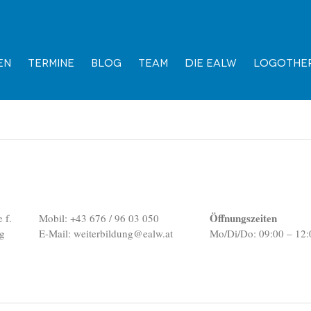
en
Termine
Blog
Team
Die EALW
Logother
Öffnungszeiten
 f.
Mobil: +43 676 / 96 03 050
ng
E-Mail:
weiterbildung@ealw.at
Mo/Di/Do: 09:00 – 12: