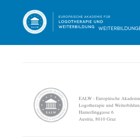
EALW - Info-Folder (Mediation)
Dateigröße:
Dateiformat :
499.04 KB
PDF
Vorschau
Weiterbildung
EALW - Europäische Akademie
Logotherapie und Weiterbildu
Hamerlinggasse 6
Austria, 8010 Graz