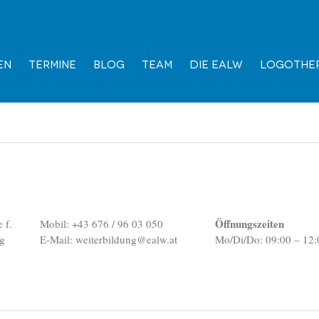
en
Termine
Blog
Team
Die EALW
Logother
Öffnungszeiten
 f.
Mobil: +43 676 / 96 03 050
ng
E-Mail:
weiterbildung@ealw.at
Mo/Di/Do: 09:00 – 12: