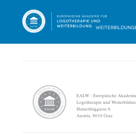
EALW_Folder_Trauerbegleichtung-210421
Dateigröße:
Dateiformat :
387.72 KB
PDF
Vorschau
Weiterbildung
EALW - Europäische Akademie
Logotherapie und Weiterbildu
Hamerlinggasse 6
Austria, 8010 Graz