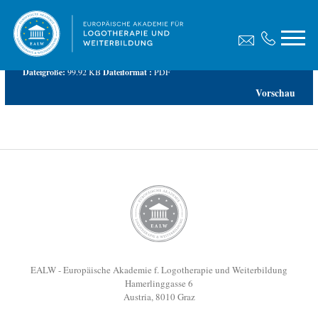
EALW-Trauerbegleitung-Weiterbildungsvertrag-2024
Dateigröße:
99.92 KB
Dateiformat :
PDF
Vorschau
EALW - Europäische Akademie f. Logotherapie und Weiterbildung
Hamerlinggasse 6
Austria, 8010 Graz