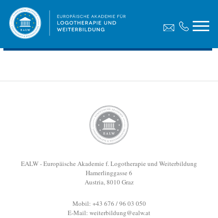
Malkurse-Maximilian_Jantscher-Panorama2020
Dateigröße:
5.40 MB
Dateiformat :
PDF
Vorschau
EALW - Europäische Akademie f. Logotherapie und Weiterbildung
Hamerlinggasse 6
Austria, 8010 Graz
Mobil: +43 676 / 96 03 050
E-Mail:
weiterbildung@ealw.at